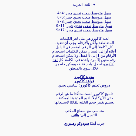
العربية ▼
اللغة:
سهل
متوسط
صعب
تحدي
خبير
4×4:
سهل
متوسط
صعب
تحدي
خبير
6×6:
سهل
متوسط
صعب
تحدي
خبير
8×8:
سهل
متوسط
صعب
تحدي
خبير
9×11:
سهل
متوسط
صعب
تحدي
خبير
9×17:
لعبة كاكورو هي مثل لغز الكلمات
المتقاطعة ولكن بالأرقام. يجب أن تضيف
كل "كلمة" إلى الرقم المقدم في الدليل
أعلاه أو إلى اليسار. يمكن للكلمات استخدام
الأرقام من 1 إلى 9 فقط، ولا يمكن استخدام
رقم معين إلا مرة واحدة في الكلمة. كل
لغز
كاكورو
له حل واحد فقط، ويمكن حله من
خلال سوي بالمنطق.
مدونة كاكورو
قواعد كاكورو
دروس تعليم كاكورو:
أساسي
تحدي
تلميح كاكورو: لست متأكدا ما هو الرقم
حتى الآن؟ املأ القيم المتبقية الممكنة --
سيتم تغيير حجم الخلية تلقائيًا لاستيعابها.
متناسب مع: سطح المكتب
التبديل إلى:
هاتف
جرب أيضًا
سودوكو
و
هيتوري