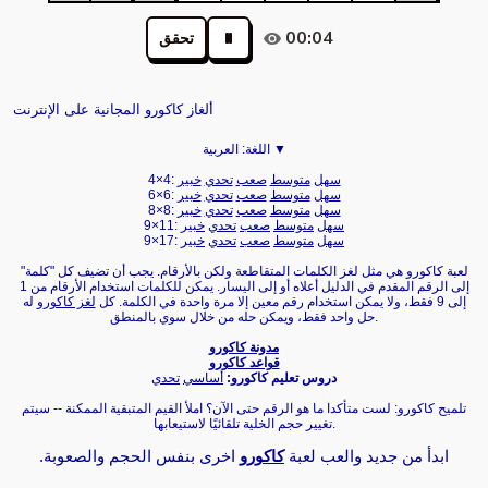
00:04
تحقق
ألغاز كاكورو المجانية على الإنترنت
العربية ▼
اللغة:
سهل
متوسط
صعب
تحدي
خبير
4×4:
سهل
متوسط
صعب
تحدي
خبير
6×6:
سهل
متوسط
صعب
تحدي
خبير
8×8:
سهل
متوسط
صعب
تحدي
خبير
9×11:
سهل
متوسط
صعب
تحدي
خبير
9×17:
لعبة كاكورو هي مثل لغز الكلمات المتقاطعة ولكن بالأرقام. يجب أن تضيف كل "كلمة"
إلى الرقم المقدم في الدليل أعلاه أو إلى اليسار. يمكن للكلمات استخدام الأرقام من 1
إلى 9 فقط، ولا يمكن استخدام رقم معين إلا مرة واحدة في الكلمة. كل
لغز كاكورو
له
حل واحد فقط، ويمكن حله من خلال سوي بالمنطق.
مدونة كاكورو
قواعد كاكورو
دروس تعليم كاكورو:
أساسي
تحدي
تلميح كاكورو: لست متأكدا ما هو الرقم حتى الآن؟ املأ القيم المتبقية الممكنة -- سيتم
تغيير حجم الخلية تلقائيًا لاستيعابها.
ابدأ من جديد والعب لعبة
كاكورو
اخرى بنفس الحجم والصعوبة.‏