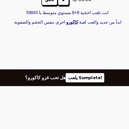
انت تلعب احجية 8×8 مستوي متوسط يا 59843
ابدأ من جديد والعب لعبة
كاكورو
اخرى بنفس الحجم والصعوبة.‏
يلعب Sumplete!
هل تحب غزو كاكورو؟