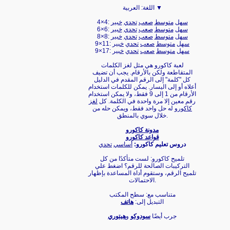
العربية ▼
اللغة:
سهل
متوسط
صعب
تحدي
خبير
4×4:
سهل
متوسط
صعب
تحدي
خبير
6×6:
سهل
متوسط
صعب
تحدي
خبير
8×8:
سهل
متوسط
صعب
تحدي
خبير
9×11:
سهل
متوسط
صعب
تحدي
خبير
9×17:
لعبة كاكورو هي مثل لغز الكلمات
المتقاطعة ولكن بالأرقام. يجب أن تضيف
كل "كلمة" إلى الرقم المقدم في الدليل
أعلاه أو إلى اليسار. يمكن للكلمات استخدام
الأرقام من 1 إلى 9 فقط، ولا يمكن استخدام
رقم معين إلا مرة واحدة في الكلمة. كل
لغز
كاكورو
له حل واحد فقط، ويمكن حله من
خلال سوي بالمنطق.
مدونة كاكورو
قواعد كاكورو
دروس تعليم كاكورو:
أساسي
تحدي
تلميح كاكورو: لست متأكدًا من كل
التركيبات الصالحة للرقم؟ اضغط علي
تلميح الرقم، وستقوم أداة المساعدة بإظهار
الاحتمالات.
متناسب مع: سطح المكتب
التبديل إلى:
هاتف
جرب أيضًا
سودوكو
و
هيتوري