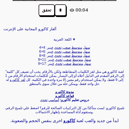
00:04
تحقق
ألغاز كاكورو المجانية على الإنترنت
العربية ▼
اللغة:
سهل
متوسط
صعب
تحدي
خبير
4×4:
سهل
متوسط
صعب
تحدي
خبير
6×6:
سهل
متوسط
صعب
تحدي
خبير
8×8:
سهل
متوسط
صعب
تحدي
خبير
9×11:
سهل
متوسط
صعب
تحدي
خبير
9×17:
لعبة كاكورو هي مثل لغز الكلمات المتقاطعة ولكن بالأرقام. يجب أن تضيف كل "كلمة"
إلى الرقم المقدم في الدليل أعلاه أو إلى اليسار. يمكن للكلمات استخدام الأرقام من 1
إلى 9 فقط، ولا يمكن استخدام رقم معين إلا مرة واحدة في الكلمة. كل
لغز كاكورو
له
حل واحد فقط، ويمكن حله من خلال سوي بالمنطق.
مدونة كاكورو
قواعد كاكورو
دروس تعليم كاكورو:
أساسي
تحدي
تلميح كاكورو: لست متأكدًا من كل التركيبات الصالحة للرقم؟ اضغط علي تلميح الرقم،
وستقوم أداة المساعدة بإظهار الاحتمالات.
ابدأ من جديد والعب لعبة
كاكورو
اخرى بنفس الحجم والصعوبة.‏