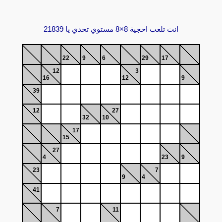
انت تلعب احجية 8×8 مستوي تحدي يا 21839
22
9
6
29
17
12
3
16
12
9
39
12
27
32
10
17
15
27
4
23
9
23
7
9
4
41
7
11