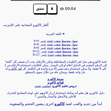
00:04
تحقق
ألغاز كاكورو المجانية على الإنترنت
العربية ▼
اللغة:
سهل
متوسط
صعب
تحدي
خبير
4×4:
سهل
متوسط
صعب
تحدي
خبير
6×6:
سهل
متوسط
صعب
تحدي
خبير
8×8:
سهل
متوسط
صعب
تحدي
خبير
9×11:
سهل
متوسط
صعب
تحدي
خبير
9×17:
لعبة كاكورو هي مثل لغز الكلمات المتقاطعة ولكن بالأرقام. يجب أن تضيف كل "كلمة"
إلى الرقم المقدم في الدليل أعلاه أو إلى اليسار. يمكن للكلمات استخدام الأرقام من 1
إلى 9 فقط، ولا يمكن استخدام رقم معين إلا مرة واحدة في الكلمة. كل
لغز كاكورو
له
حل واحد فقط، ويمكن حله من خلال سوي بالمنطق.
مدونة كاكورو
قواعد كاكورو
دروس تعليم كاكورو:
أساسي
تحدي
دليل كاكورو: هل تعلم أنه يمكنك استخدام ازرار الأسهم على لوحة المفاتيح للتحرك
للأعلى والأسفل واليسار واليمين ؟
ابدأ من جديد والعب لعبة
كاكورو
اخرى بنفس الحجم والصعوبة.‏