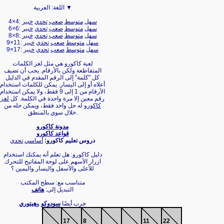
العربية ▼
اللغة:
سهل
متوسط
صعب
تحدي
خبير
4×4:
سهل
متوسط
صعب
تحدي
خبير
6×6:
سهل
متوسط
صعب
تحدي
خبير
8×8:
سهل
متوسط
صعب
تحدي
خبير
9×11:
سهل
متوسط
صعب
تحدي
خبير
9×17:
لعبة كاكورو هي مثل لغز الكلمات
المتقاطعة ولكن بالأرقام. يجب أن تضيف
كل "كلمة" إلى الرقم المقدم في الدليل
أعلاه أو إلى اليسار. يمكن للكلمات استخدام
الأرقام من 1 إلى 9 فقط، ولا يمكن استخدام
رقم معين إلا مرة واحدة في الكلمة. كل
لغز
كاكورو
له حل واحد فقط، ويمكن حله من
خلال سوي بالمنطق.
مدونة كاكورو
قواعد كاكورو
دروس تعليم كاكورو:
أساسي
تحدي
دليل كاكورو: هل تعلم أنه يمكنك استخدام
ازرار الأسهم على لوحة المفاتيح للتحرك
للأعلى والأسفل واليسار واليمين ؟
متناسب مع: سطح المكتب
التبديل إلى:
هاتف
جرب أيضًا
سودوكو
و
هيتوري
17
8
11
22