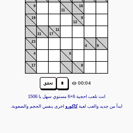
9
16
11
19
9
12
11
11
17
23
4
9
4
6
17
8
00:04
تحقق
انت تلعب احجية 6×6 مستوي سهل يا 1506
ابدأ من جديد والعب لعبة
كاكورو
اخرى بنفس الحجم والصعوبة.‏