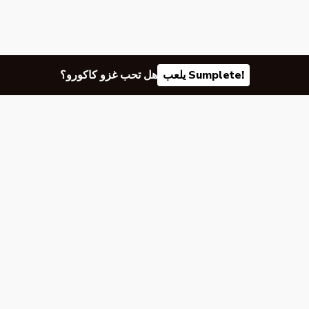
يلعب Sumplete!
هل تحب غزو كاكورو؟