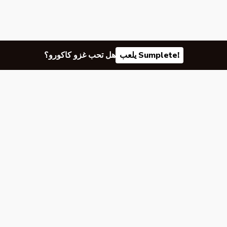
يلعب Sumplete!
هل تحب غزو كاكورو؟